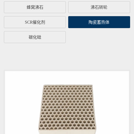
蜂窝沸石
沸石转轮
SCR催化剂
陶瓷蓄热体
碳化硅