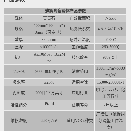
蜂窝陶瓷载体产品参数
载体
堇青石
有效截面积
＞65%
100mm*100mm*5
规格
热膨胀系数
4.5-5.4×10-6/K
0mm（可定制）
壁厚
≤0.2mm
耐冲击温度
700℃
压降
≤1000Pa/m
工作温度
260-500℃
A≥10Mpa，B≥2M
抗压
转化效率
98%以上
pa
1500mg/m³-6000
比热容
900-1000J/Kg.K
浓度范围
mg/m³
吸水率
≤25%
适用空速
15000-20000h-1
喷涂、印刷、化
孔密度
200目/平方英寸
应用行业
工等行业
Pt/Pd
活性组分
使用寿命
2年以上
广谱性（依据组
堆积密度
550kg/m³
适用VOCs种类
分调整工作温
度）