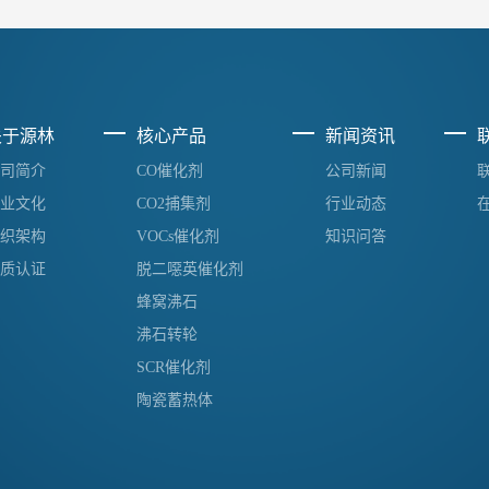
关于源林
核心产品
新闻资讯
司简介
CO催化剂
公司新闻
业文化
CO2捕集剂
行业动态
织架构
VOCs催化剂
知识问答
质认证
脱二噁英催化剂
蜂窝沸石
沸石转轮
SCR催化剂
陶瓷蓄热体