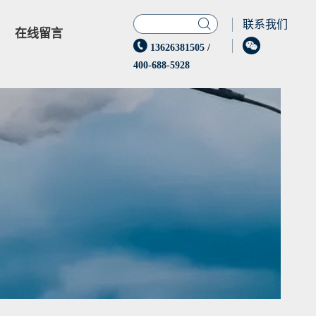

联系我们
在线留言


13626381505
/
400-688-5928