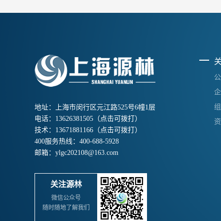
公
企
组
地址：上海市闵行区元江路525号6幢1层
电话：
13626381505
（点击可拨打）
资
技术：
13671881166
（点击可拨打）
400服务热线：
400-688-5928
邮箱：
ylgc202108@163.com
关注源林
微信公众号
随时随地了解我们