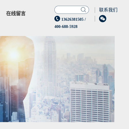

联系我们
在线留言


13626381505
/
400-688-5928