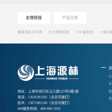
友情链接
产品分类
蜂窝沸石分子筛
分子筛沸石粉
VOC催化剂
一氧化
公
企
组
地址：上海市闵行区元江路525号6幢1层
电话：
13626381505
（点击可拨打）
资
技术：
13671881166
（点击可拨打）
400服务热线：
400-688-5928