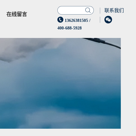

联系我们
在线留言


13626381505
/
400-688-5928