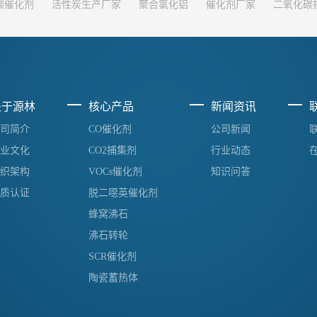
碳催化剂
活性炭生产厂家
聚合氯化铝
催化剂厂家
二氧化碳
关于源林
核心产品
新闻资讯
司简介
CO催化剂
公司新闻
业文化
CO2捕集剂
行业动态
织架构
VOCs催化剂
知识问答
质认证
脱二噁英催化剂
蜂窝沸石
沸石转轮
SCR催化剂
陶瓷蓄热体